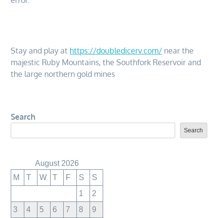
error.
Stay and play at
https://doubledicerv.com/
near the
majestic Ruby Mountains, the Southfork Reservoir and
the large northern gold mines
Search
Search
August 2026
M
T
W
T
F
S
S
1
2
3
4
5
6
7
8
9