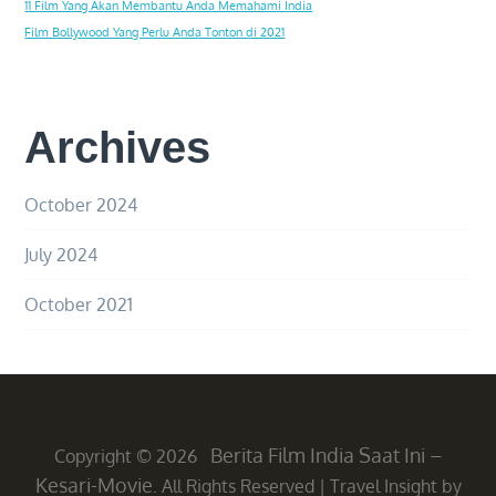
11 Film Yang Akan Membantu Anda Memahami India
Film Bollywood Yang Perlu Anda Tonton di 2021
Archives
October 2024
July 2024
October 2021
Berita Film India Saat Ini –
Copyright © 2026
Kesari-Movie
. All Rights Reserved
|
Travel Insight by