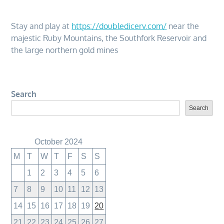
Stay and play at
https://doubledicerv.com/
near the
majestic Ruby Mountains, the Southfork Reservoir and
the large northern gold mines
Search
Search
October 2024
M
T
W
T
F
S
S
1
2
3
4
5
6
7
8
9
10
11
12
13
14
15
16
17
18
19
20
21
22
23
24
25
26
27